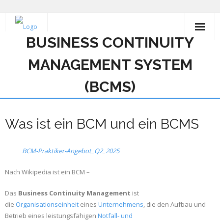
BUSINESS CONTINUITY
Schulungen
MANAGEMENT SYSTEM
Projekte
(BCMS)
Empfehlung
IT-Grundschutz-Audit
Was ist ein BCM und ein BCMS
KRITIS
BCM-Praktiker-Angebot_Q2_2025
Nach Wikipedia ist ein BCM –
Das
Business Continuity Management
ist
die
Organisationseinheit
eines
Unternehmens
, die den Aufbau und
Betrieb eines leistungsfähigen
Notfall- und