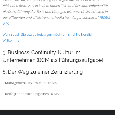
fehlenden Bewusstsein in dem hohen Zeit- und Ressourcenbedarf für
die Durchführung der Tests und Übungen
wie auch Unsicherheiten in
der effizienten und effektiven methodischen Vorgehensweise. “
IBCRM –
e. V.
Wenn auch Sie etwas beitragen möchten, sind Sie herzlich
Willkommen.
5. Business-Continuity-Kultur im
Unternehmen (BCM als Führungsaufgabe)
6. Der Weg zu einer Zertifizierung
– Management Review eines BCMS
– Reifegradbetrachtung eines BCMS