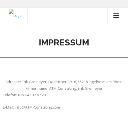
Schulungen
IMPRESSUM
Projekte
Empfehlung
IT-Grundschutz-Audit
KRITIS
Adresse: Erik Gremeyer, Oestricher Str. 6, 55218 Ingelheim am Rhein
Firmenname: ATM-Consulting, Erik Gremeyer
Telefon: 0151-42 32 07 28
E-Mail: info@ATM-Consulting.com