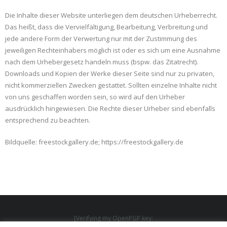
Die Inhalte dieser Website unterliegen dem deutschen Urheberrecht.
Das heißt, dass die Vervielfältigung, Bearbeitung, Verbreitung und
jede andere Form der Verwertung nur mit der Zustimmung des
jeweiligen Rechteinhabers möglich ist oder es sich um eine Ausnahme
nach dem Urhebergesetz handeln muss (bspw. das Zitatrecht).
Downloads und Kopien der Werke dieser Seite sind nur zu privaten,
nicht kommerziellen Zwecken gestattet. Sollten einzelne Inhalte nicht
von uns geschaffen worden sein, so wird auf den Urheber
ausdrücklich hingewiesen. Die Rechte dieser Urheber sind ebenfalls
entsprechend zu beachten.
Bildquelle: freestockgallery.de; https://freestockgallery.de
[Verifying my OpenPGP key: