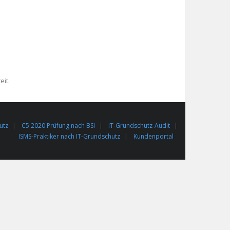
eit.
utz
C5:2020 Prüfung nach BSI
IT-Grundschutz-Audit
ISMS-Praktiker nach IT-Grundschutz
Kundenportal