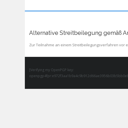
Alternative Streitbeilegung gemäß Ar
Zur Teilnahme an einem Streitbeilegungsverfahren vor eine
[Verifying my OpenPGP key:
openpgp4fpr:e972f3aa1b9a4c9b912d66ae3956b03b5bb0e